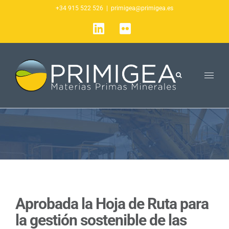
Saltar
+34 915 522 526
|
primigea@primigea.es
al
LinkedIn
Flickr
contenido
Aprobada la Hoja de Ruta para
la gestión sostenible de las