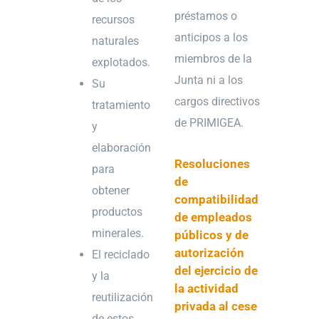
préstamos o
recursos
anticipos a los
naturales
miembros de la
explotados.
Junta ni a los
Su
cargos directivos
tratamiento
de PRIMIGEA.
y
elaboración
Resoluciones
para
de
obtener
compatibilidad
productos
de empleados
minerales.
públicos y de
autorización
El reciclado
del ejercicio de
y la
la actividad
reutilización
privada al cese
de estos.