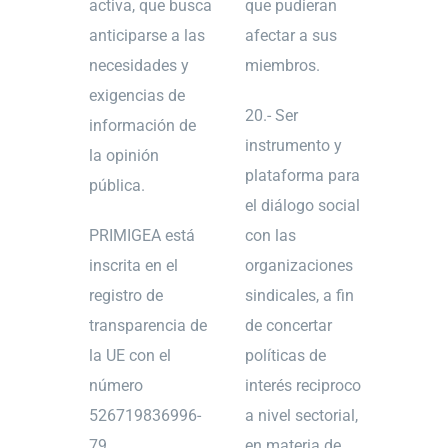
activa, que busca
que pudieran
anticiparse a las
afectar a sus
necesidades y
miembros.
exigencias de
20.- Ser
información de
instrumento y
la opinión
plataforma para
pública.
el diálogo social
PRIMIGEA está
con las
inscrita en el
organizaciones
registro de
sindicales, a fin
transparencia de
de concertar
la UE con el
políticas de
número
interés reciproco
526719836996-
a nivel sectorial,
79
en materia de