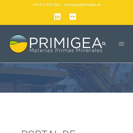
Saltar
+34 915 522 526
|
primigea@primigea.es
al
LinkedIn
Flickr
contenido