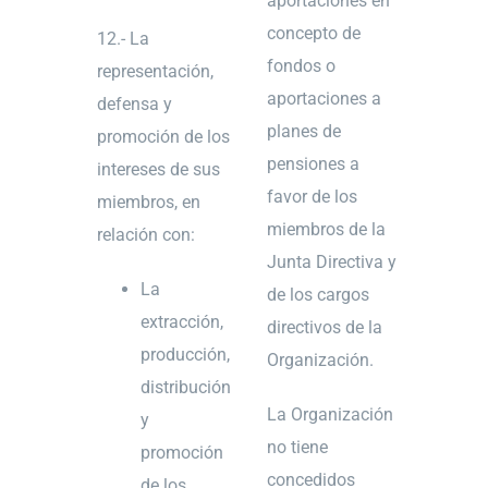
aportaciones en
concepto de
12.- La
fondos o
representación,
aportaciones a
defensa y
planes de
promoción de los
pensiones a
intereses de sus
favor de los
miembros, en
miembros de la
relación con:
Junta Directiva y
La
de los cargos
extracción,
directivos de la
producción,
Organización.
distribución
La Organización
y
no tiene
promoción
concedidos
de los