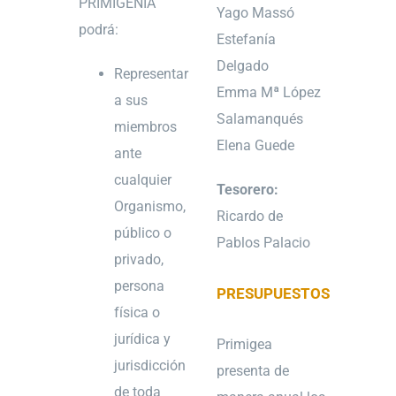
PRIMIGENIA
Yago Massó
podrá:
Estefanía
Delgado
Representar
Emma Mª López
a sus
Salamanqués
miembros
Elena Guede
ante
cualquier
Tesorero:
Organismo,
Ricardo de
público o
Pablos Palacio
privado,
persona
PRESUPUESTOS
física o
jurídica y
Primigea
jurisdicción
presenta de
de toda