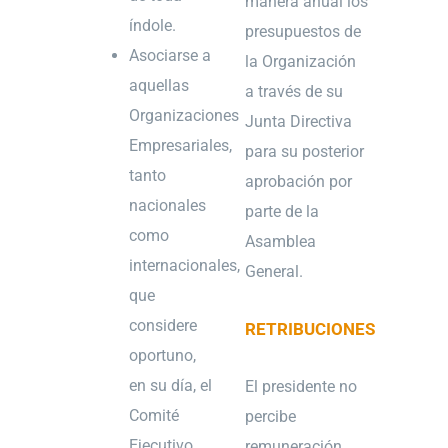
manera anual los
índole.
presupuestos de
Asociarse a
la Organización
aquellas
a través de su
Organizaciones
Junta Directiva
Empresariales,
para su posterior
tanto
aprobación por
nacionales
parte de la
como
Asamblea
internacionales,
General.
que
considere
RETRI
BUCIONES
oportuno,
en su día, el
El presidente no
Comité
percibe
Ejecutivo.
remuneración