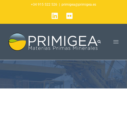
Saltar
+34 915 522 526
|
primigea@primigea.es
al
LinkedIn
Flickr
contenido