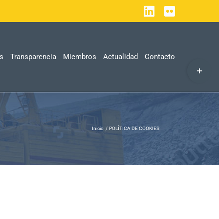
LinkedIn
Flickr
as
Transparencia
Miembros
Actualidad
Contacto
Toggle
Sliding
Bar
Area
Inicio
POLÍTICA DE COOKIES