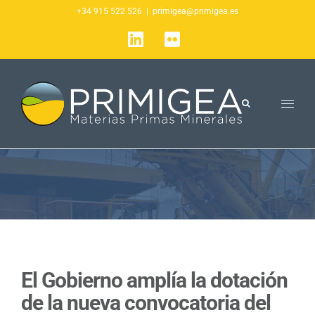
Saltar
+34 915 522 526
|
primigea@primigea.es
al
LinkedIn
Flickr
contenido
El Gobierno amplía la dotación
de la nueva convocatoria del