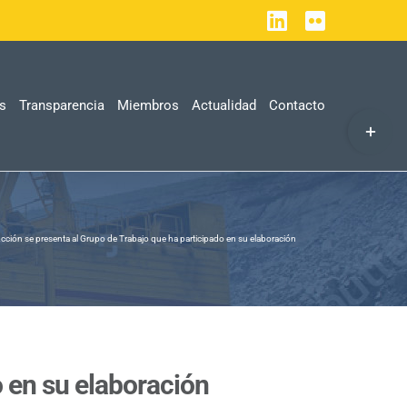
LinkedIn
Flickr
as
Transparencia
Miembros
Actualidad
Contacto
Toggle
Sliding
Bar
Area
 Acción se presenta al Grupo de Trabajo que ha participado en su elaboración
o en su elaboración