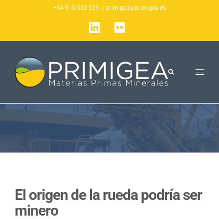
Saltar
+34 915 522 526
|
primigea@primigea.es
al
LinkedIn
Flickr
contenido
El origen de la rueda podría ser
minero