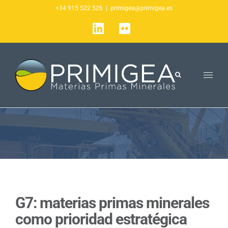
Saltar
+34 915 522 526
|
primigea@primigea.es
al
LinkedIn
Flickr
contenido
G7: materias primas minerales
como prioridad estratégica