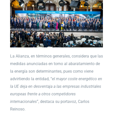
La Alianza, en términos generales, considera que las
medidas anunciadas en torno al abaratamiento de
la energía son determinantes, pues como viene
advirtiendo la entidad, “
el mayor coste energético en
la UE deja en desventaja a las empresas industriales
europeas frente a otros competidores
internacionales
”, destaca su portavoz, Carlos
Reinoso.