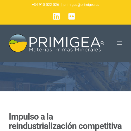
Saltar
+34 915 522 526
|
primigea@primigea.es
al
LinkedIn
Flickr
contenido
Impulso a la
reindustrialización competitiva