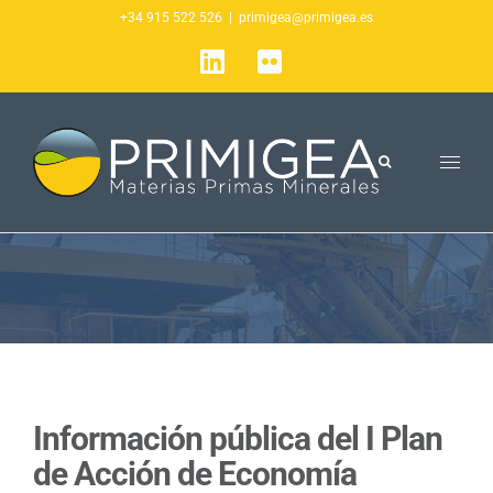
Saltar
+34 915 522 526
|
primigea@primigea.es
al
LinkedIn
Flickr
contenido
Información pública del I Plan
de Acción de Economía