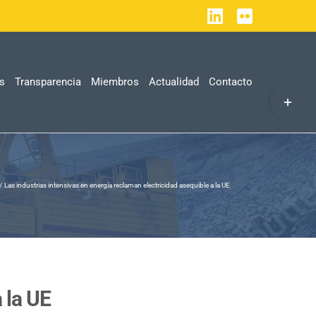
LinkedIn
Flickr
as
Transparencia
Miembros
Actualidad
Contacto
Toggle
Sliding
Bar
Area
Las industrias intensivas en energía reclaman electricidad asequible a la UE
 la UE