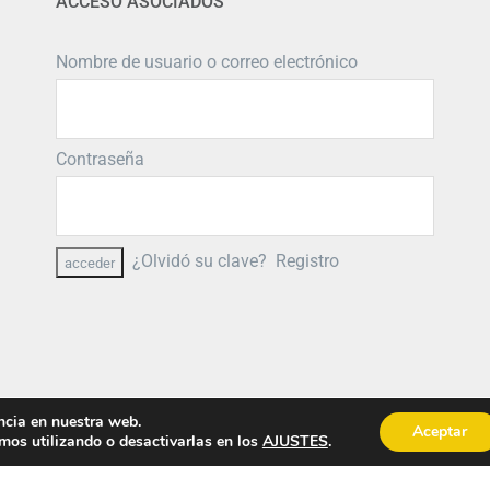
ACCESO ASOCIADOS
Nombre de usuario o correo electrónico
Contraseña
¿Olvidó su clave?
Registro
ncia en nuestra web.
Aceptar
os utilizando o desactivarlas en los
AJUSTES
.
© Copyright
2026 PRIMIGEA