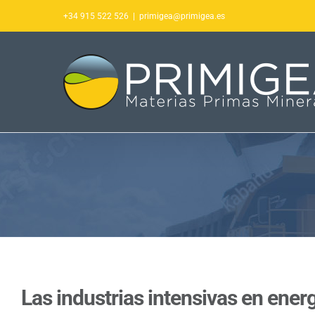
Saltar
+34 915 522 526
|
primigea@primigea.es
al
contenido
Las industrias intensivas en ener