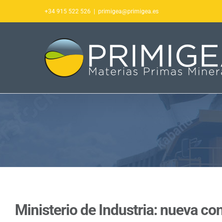
Saltar
+34 915 522 526
|
primigea@primigea.es
al
contenido
Ministerio de Industria: nueva c