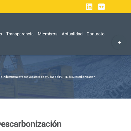
LinkedIn
Flickr
as
Transparencia
Miembros
Actualidad
Contacto
Toggle
Sliding
Bar
Area
 de Industria: nueva convocatoria de ayudas del PERTE de Descarbonización
 Descarbonización