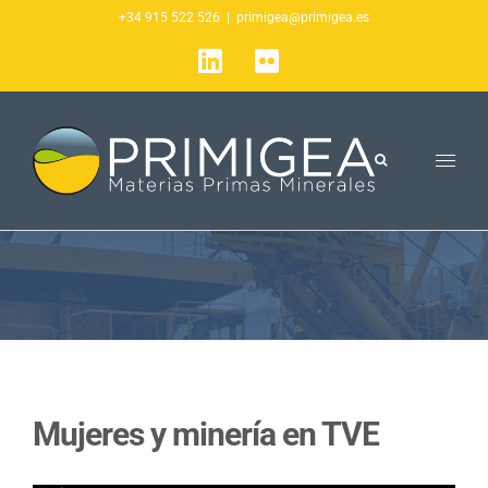
Saltar
+34 915 522 526
|
primigea@primigea.es
al
LinkedIn
Flickr
contenido
Mujeres y minería en TVE