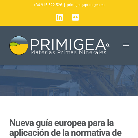
Saltar
+34 915 522 526
|
primigea@primigea.es
al
LinkedIn
Flickr
contenido
Nueva guía europea para la
aplicación de la normativa de