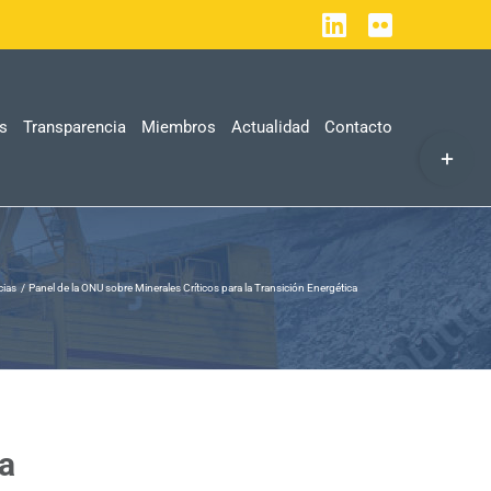
LinkedIn
Flickr
as
Transparencia
Miembros
Actualidad
Contacto
Toggle
Sliding
Bar
Area
cias
Panel de la ONU sobre Minerales Críticos para la Transición Energética
ca