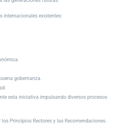
ra las generaciones futuras.
internacionales existentes:
conómica.
a buena gobernanza.
ad.
ante esta iniciativa impulsando diversos procesos
r los Principios Rectores y las Recomendaciones.