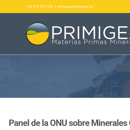
Saltar
+34 915 522 526
|
primigea@primigea.es
al
contenido
Panel de la ONU sobre Minerales C