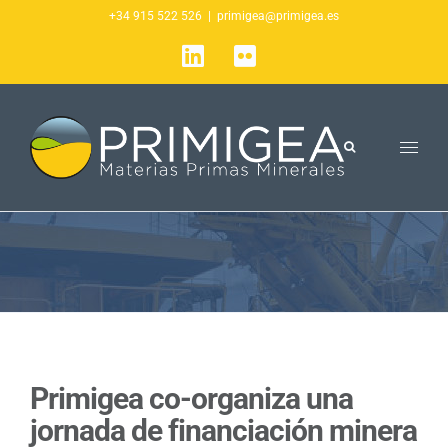
Saltar
+34 915 522 526
|
primigea@primigea.es
al
LinkedIn
Flickr
contenido
Primigea co-organiza una
jornada de financiación minera