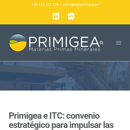
Saltar
+34 915 522 526
|
primigea@primigea.es
al
LinkedIn
Flickr
contenido
Primigea e ITC: convenio
estratégico para impulsar las