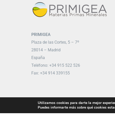
PRIMIGEA
Plaza de las Cortes, 5 – 7º
28014 – Madrid
España
Teléfono: +34 915 522 526
Fax: +34 914 339155
Utilizamos cookies para darte la mejor experie
Puedes informarte más sobre qué cookies estam