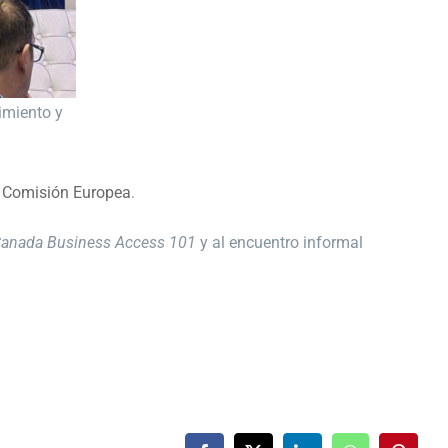
imiento y
a
Comisión Europea
.
–Canada Business Access 101
y al encuentro informal