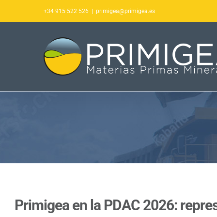
Saltar
+34 915 522 526
|
primigea@primigea.es
al
contenido
Primigea en la PDAC 2026: repre