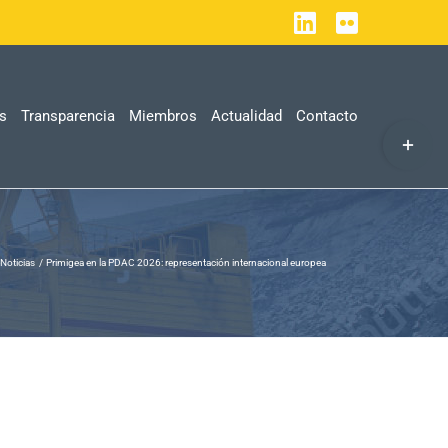
LinkedIn
Flickr
as
Transparencia
Miembros
Actualidad
Contacto
Toggle
Sliding
Bar
Area
Noticias
Primigea en la PDAC 2026: representación internacional europea