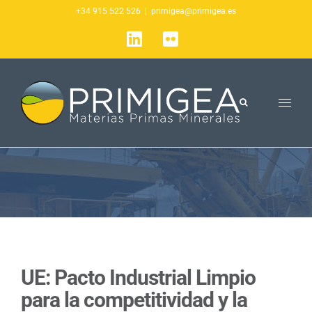
Saltar
+34 915 522 526
|
primigea@primigea.es
al
LinkedIn
Flickr
contenido
UE: Pacto Industrial Limpio
para la competitividad y la