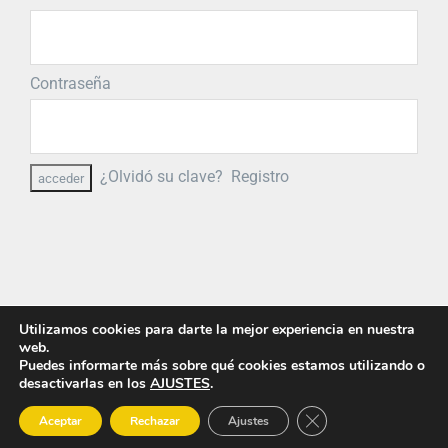
Contraseña
¿Olvidó su clave?
Registro
Utilizamos cookies para darte la mejor experiencia en nuestra
web.
Puedes informarte más sobre qué cookies estamos utilizando o
desactivarlas en los
AJUSTES
.
© Copyright
2026 PRIMIGEA
Cerrar el banner de 
Aceptar
Rechazar
Ajustes