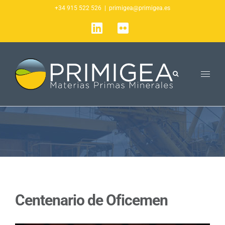
Saltar
+34 915 522 526
|
primigea@primigea.es
al
LinkedIn
Flickr
contenido
Centenario de Oficemen