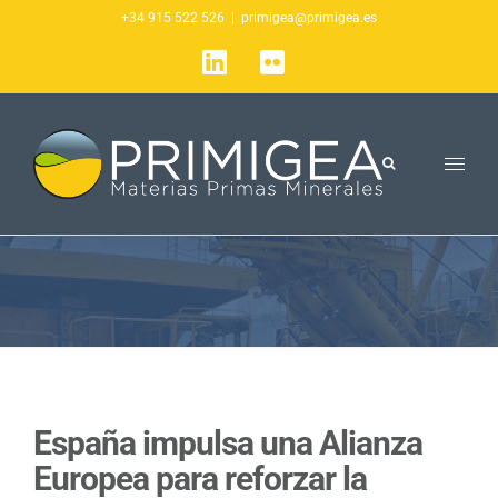
Saltar
+34 915 522 526
|
primigea@primigea.es
al
LinkedIn
Flickr
contenido
España impulsa una Alianza
Europea para reforzar la