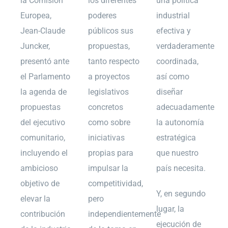
la Comisión
los diferentes
una política
Europea,
poderes
industrial
Jean-Claude
públicos sus
efectiva y
Juncker,
propuestas,
verdaderamente
presentó ante
tanto respecto
coordinada,
el Parlamento
a proyectos
así como
la agenda de
legislativos
diseñar
propuestas
concretos
adecuadamente
del ejecutivo
como sobre
la autonomía
comunitario,
iniciativas
estratégica
incluyendo el
propias para
que nuestro
ambicioso
impulsar la
país necesita.
objetivo de
competitividad,
Y, en segundo
elevar la
pero
lugar, la
contribución
independientemente
ejecución de