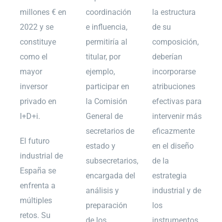
millones € en
coordinación
la estructura
2022 y se
e influencia,
de su
constituye
permitiría al
composición,
como el
titular, por
deberían
mayor
ejemplo,
incorporarse
inversor
participar en
atribuciones
privado en
la Comisión
efectivas para
I+D+i.
General de
intervenir más
secretarios de
eficazmente
El futuro
estado y
en el diseño
industrial de
subsecretarios,
de la
España se
encargada del
estrategia
enfrenta a
análisis y
industrial y de
múltiples
preparación
los
retos. Su
de los
instrumentos