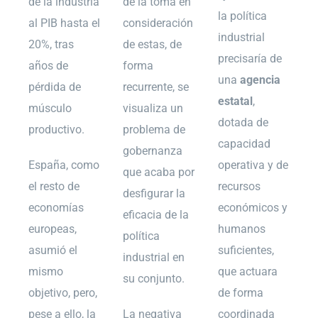
de la industria
de la toma en
la política
al PIB hasta el
consideración
industrial
20%, tras
de estas, de
precisaría de
años de
forma
una
agencia
pérdida de
recurrente, se
estatal
,
músculo
visualiza un
dotada de
productivo.
problema de
capacidad
gobernanza
España, como
operativa y de
que acaba por
el resto de
recursos
desfigurar la
economías
económicos y
eficacia de la
europeas,
humanos
política
asumió el
suficientes,
industrial en
mismo
que actuara
su conjunto.
objetivo, pero,
de forma
pese a ello, la
La negativa
coordinada