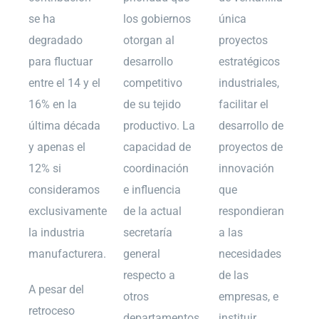
se ha
los gobiernos
única
degradado
otorgan al
proyectos
para fluctuar
desarrollo
estratégicos
entre el 14 y el
competitivo
industriales,
16% en la
de su tejido
facilitar el
última década
productivo. La
desarrollo de
y apenas el
capacidad de
proyectos de
12% si
coordinación
innovación
consideramos
e influencia
que
exclusivamente
de la actual
respondieran
la industria
secretaría
a las
manufacturera.
general
necesidades
respecto a
de las
A pesar del
otros
empresas, e
retroceso
departamentos
instituir