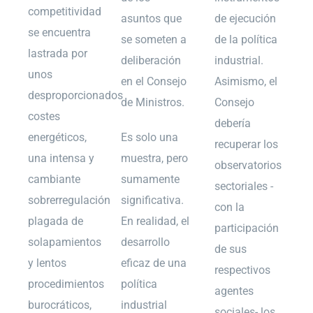
competitividad
asuntos que
de ejecución
se encuentra
se someten a
de la política
lastrada por
deliberación
industrial.
unos
en el Consejo
Asimismo, el
desproporcionados
de Ministros.
Consejo
costes
debería
energéticos,
Es solo una
recuperar los
una intensa y
muestra, pero
observatorios
cambiante
sumamente
sectoriales -
sobrerregulación
significativa.
con la
plagada de
En realidad, el
participación
solapamientos
desarrollo
de sus
y lentos
eficaz de una
respectivos
procedimientos
política
agentes
burocráticos,
industrial
sociales- los