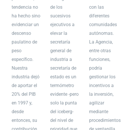
tendencia no
de los
con las
ha hecho sino
sucesivos
diferentes
evidenciar un
ejecutivos a
comunidades
descenso
elevar la
autónomas.
paulatino de
secretaría
La Agencia,
peso
general de
entre otras
específico.
industria a
funciones,
Nuestra
secretaría de
podría
industria dejó
estado es un
gestionar los
de aportar el
termómetro
incentivos a
20% del PIB
evidente -pero
la inversión,
en 1997 y,
solo la punta
agilizar
desde
del iceberg-
mediante
entonces, su
del nivel de
procedimientos
contribución
prioridad que
de ventanilla