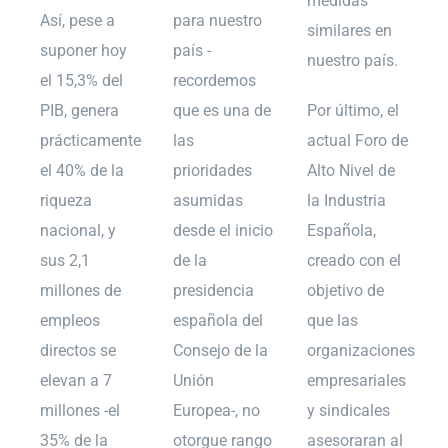
medidas
Así, pese a
para nuestro
similares en
suponer hoy
país -
nuestro país.
el 15,3% del
recordemos
PIB, genera
que es una de
Por último, el
prácticamente
las
actual Foro de
el 40% de la
prioridades
Alto Nivel de
riqueza
asumidas
la Industria
nacional, y
desde el inicio
Española,
sus 2,1
de la
creado con el
millones de
presidencia
objetivo de
empleos
española del
que las
directos se
Consejo de la
organizaciones
elevan a 7
Unión
empresariales
millones -el
Europea-, no
y sindicales
35% de la
otorgue rango
asesoraran al