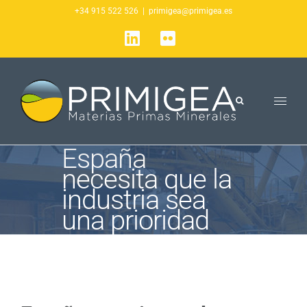
Saltar
+34 915 522 526
|
primigea@primigea.es
al
LinkedIn
Flickr
contenido
España
necesita que la
industria sea
una prioridad