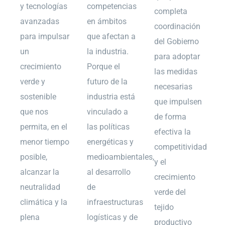
y tecnologías
competencias
completa
avanzadas
en ámbitos
coordinación
para impulsar
que afectan a
del Gobierno
un
la industria.
para adoptar
crecimiento
Porque el
las medidas
verde y
futuro de la
necesarias
sostenible
industria está
que impulsen
que nos
vinculado a
de forma
permita, en el
las políticas
efectiva la
menor tiempo
energéticas y
competitividad
posible,
medioambientales,
y el
alcanzar la
al desarrollo
crecimiento
neutralidad
de
verde del
climática y la
infraestructuras
tejido
plena
logísticas y de
productivo