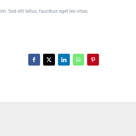
. Sed elit tellus, faucibus eget leo vitae,
Facebook
X
LinkedIn
WhatsApp
Pinterest