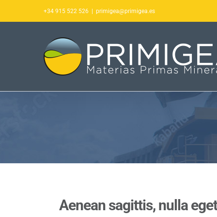
Saltar
+34 915 522 526
|
primigea@primigea.es
al
contenido
Aenean sagittis, nulla eget