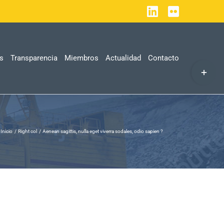
LinkedIn
Flickr
as
Transparencia
Miembros
Actualidad
Contacto
Toggle
Sliding
Bar
Area
Inicio
Right col
Aenean sagittis, nulla eget viverra sodales, odio sapien ?