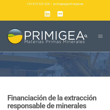
Saltar
+34 915 522 526
|
primigea@primigea.es
al
LinkedIn
Flickr
contenido
Financiación de la extracción
responsable de minerales