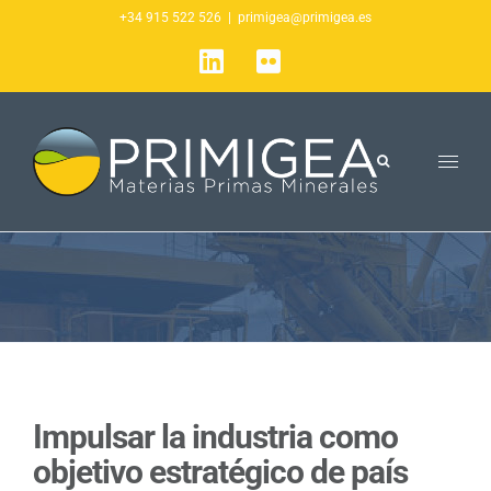
Saltar
+34 915 522 526
|
primigea@primigea.es
al
LinkedIn
Flickr
contenido
Impulsar la industria como
objetivo estratégico de país