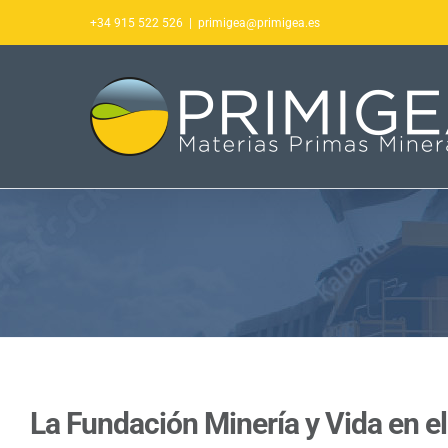
Saltar
+34 915 522 526
|
primigea@primigea.es
al
contenido
La Fundación Minería y Vida en e