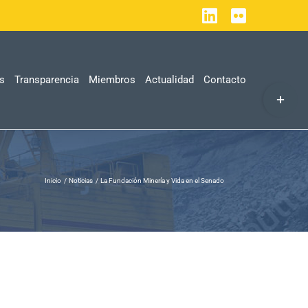
LinkedIn
Flickr
as
Transparencia
Miembros
Actualidad
Contacto
Toggle
Sliding
Bar
Area
Inicio
Noticias
La Fundación Minería y Vida en el Senado