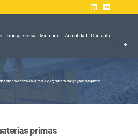
LinkedIn
Flickr
as
Transparencia
Miembros
Actualidad
Contacto
Toggle
Sliding
Bar
Area
stria europea reclama a la UE medidas urgentes en energía y materias primas
materias primas