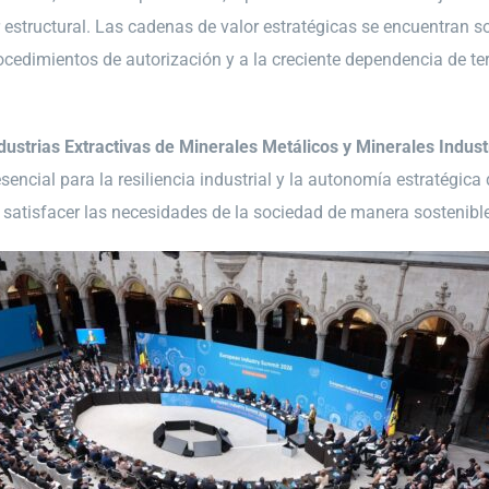
r estructural. Las cadenas de valor estratégicas se encuentran 
procedimientos de autorización y a la creciente dependencia de t
ustrias Extractivas de Minerales Metálicos y Minerales Indust
sencial para la resiliencia industrial y la autonomía estratégic
atisfacer las necesidades de la sociedad de manera sostenible,