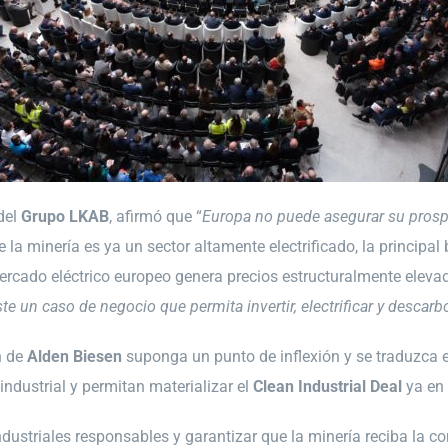
del
Grupo LKAB
, afirmó que “
Europa no puede asegurar su prospe
la minería es ya un sector altamente electrificado, la principal 
mercado eléctrico europeo genera precios estructuralmente elevad
ste un caso de negocio que permita invertir, electrificar y descar
n de
Alden Biesen
suponga un punto de inflexión y se traduzca
industrial y permitan materializar el
Clean Industrial Deal
ya en
ustriales responsables y garantizar que la minería reciba la c