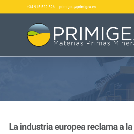
Saltar
+34 915 522 526
|
primigea@primigea.es
al
contenido
La industria europea reclama a l