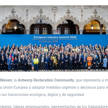
 Biesen
, la
Antwerp Declaration Community
, que representa a 
a Unión Europea a adoptar medidas urgentes y decisivas para res
las transiciones ecológica, digital y de seguridad.
beres, líderes empresariales, representantes de los trabajadores 