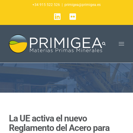
Saltar
+34 915 522 526
|
primigea@primigea.es
al
LinkedIn
Flickr
contenido
La UE activa el nuevo
Reglamento del Acero para