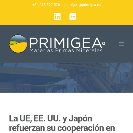
Saltar
+34 915 522 526
|
primigea@primigea.es
al
LinkedIn
Flickr
contenido
La UE, EE. UU. y Japón
refuerzan su cooperación en