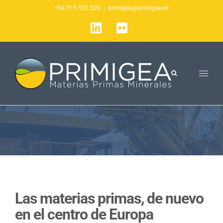
Saltar
+34 915 522 526
|
primigea@primigea.es
al
LinkedIn
Flickr
contenido
Las materias primas, de nuevo
en el centro de Europa