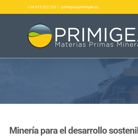
Saltar
+34 915 522 526
|
primigea@primigea.es
al
contenido
Minería para el desarrollo sosteni