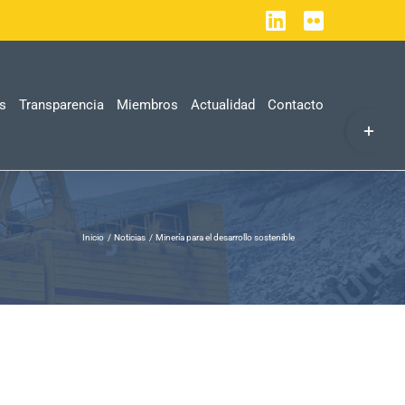
LinkedIn
Flickr
as
Transparencia
Miembros
Actualidad
Contacto
Toggle
Sliding
Bar
Area
Inicio
Noticias
Minería para el desarrollo sostenible