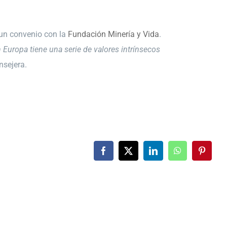
 un convenio con la
Fundación Minería y Vida
.
 Europa tiene una serie de valores intrínsecos
nsejera.
Facebook
X
LinkedIn
WhatsApp
Pintere