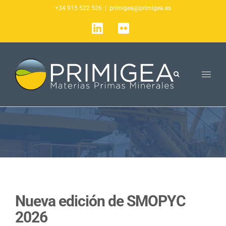
Saltar
+34 915 522 526
|
primigea@primigea.es
al
LinkedIn
Flickr
contenido
Nueva edición de SMOPYC
2026