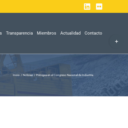
LinkedIn
Flickr
as
Transparencia
Miembros
Actualidad
Contacto
Toggle
Sliding
Bar
Area
Inicio
Noticias
Primigea en el Congreso Nacional de Industria