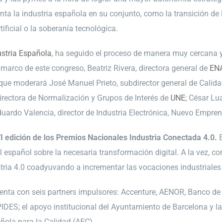
nta la industria española en su conjunto, como la transición de
artificial o la soberanía tecnológica.
ustria Española
, ha seguido el proceso de manera muy cercana y 
marco de este congreso, Beatriz Rivera, directora general de
EN
 que moderará José Manuel Prieto, subdirector general de Calida
directora de Normalización y Grupos de Interés de
UNE
; César Lu
uardo Valencia, director de Industria Electrónica, Nuevo Emprend
I edición de los Premios Nacionales Industria Conectada 4.0.
E
l español sobre la necesaria transformación digital. A la vez, co
tria 4.0 coadyuvando a incrementar las vocaciones industriales y
uenta con seis partners impulsores: Accenture, AENOR, Banco de
IDES; el apoyo institucional del Ayuntamiento de Barcelona y l
añola para la Calidad (AEC).