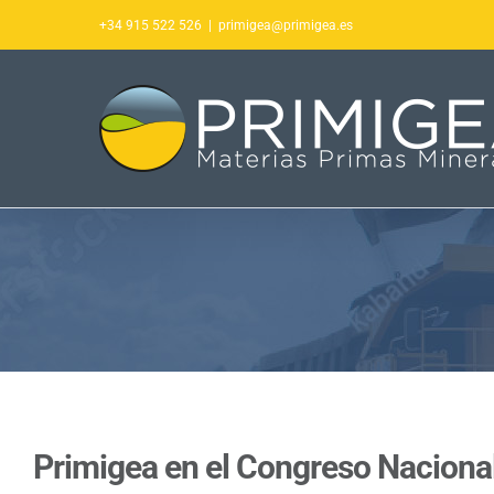
Saltar
+34 915 522 526
|
primigea@primigea.es
al
contenido
Primigea en el Congreso Nacional