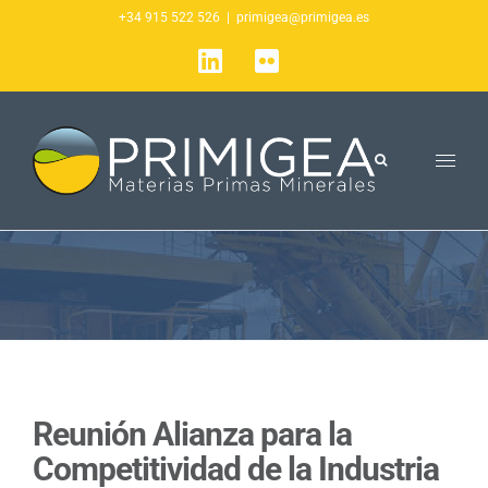
Saltar
+34 915 522 526
|
primigea@primigea.es
al
LinkedIn
Flickr
contenido
Reunión Alianza para la
Competitividad de la Industria