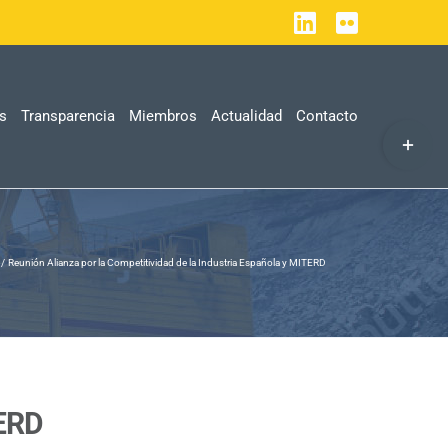
LinkedIn
Flickr
as
Transparencia
Miembros
Actualidad
Contacto
Toggle
Sliding
Bar
Area
Reunión Alianza por la Competitividad de la Industria Española y MITERD
TERD