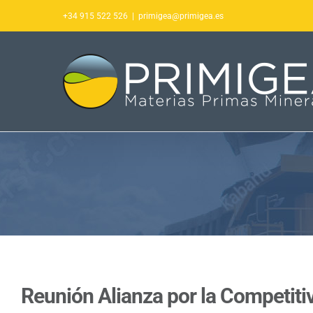
Saltar
+34 915 522 526
|
primigea@primigea.es
al
contenido
Reunión Alianza por la Competiti