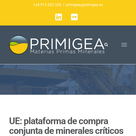
Saltar
+34 915 522 526
|
primigea@primigea.es
al
LinkedIn
Flickr
contenido
UE: plataforma de compra
conjunta de minerales críticos