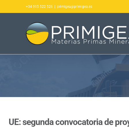
Saltar
+34 915 522 526
|
primigea@primigea.es
al
contenido
UE: segunda convocatoria de pro