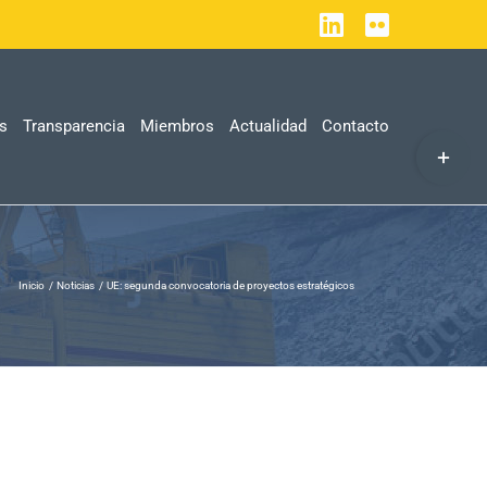
LinkedIn
Flickr
as
Transparencia
Miembros
Actualidad
Contacto
Toggle
Sliding
Bar
Area
Inicio
Noticias
UE: segunda convocatoria de proyectos estratégicos