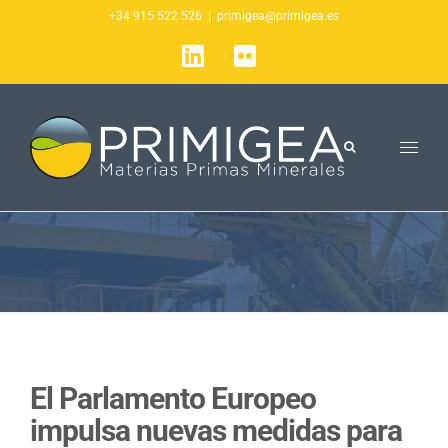
Saltar
+34 915 522 526
|
primigea@primigea.es
al
LinkedIn
Flickr
contenido
El Parlamento Europeo
impulsa nuevas medidas para